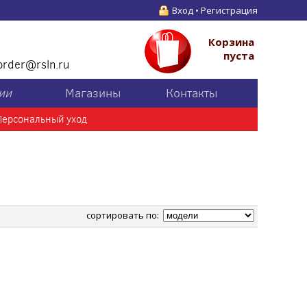
Вход
•
Регистрация
Корзина
пуста
order@rsln.ru
ии
Магазины
Контакты
Персональный уход
сортировать по: