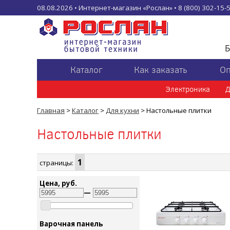
08.08.2026 • Интернет-магазин «Рослан» • 8 (800) 302-15-52
Б
Каталог
Как заказать
Оп
Электроника
Д
Главная
>
Каталог
>
Для кухни
> Настольные плитки
Настольные плитки
1
страницы:
Цена, руб.
—
Варочная панель