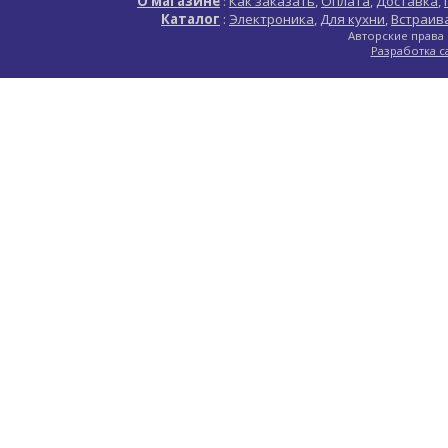
О магазине
:
Как заказать
,
Оплата
,
Доставка
,
Каталог
:
Электроника
,
Для кухни
,
Встраив
Авторские права 
Разработка с