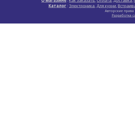
О магазине
:
Как заказать
,
Оплата
,
Доставка
,
Каталог
:
Электроника
,
Для кухни
,
Встраив
Авторские права 
Разработка с