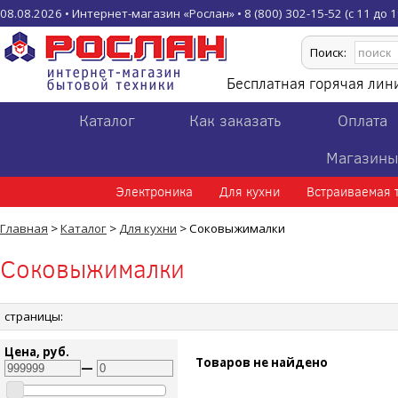
08.08.2026 • Интернет-магазин «Рослан» • 8 (800) 302-15-52 (с 11 до 19
Поиск:
Бесплатная горячая ли
Каталог
Как заказать
Оплата
Магазин
Электроника
Для кухни
Встраиваемая 
Главная
>
Каталог
>
Для кухни
> Соковыжималки
Соковыжималки
страницы:
Цена, руб.
Товаров не найдено
—