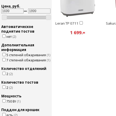
Цена, руб.
—
Leran TP 0711
Sakur
Автоматическое
поднятие тостов
1 699.=
нет
(2)
Дополнительная
информация
5 степеней обжаривания
(1)
7 степеней обжаривания
(1)
Количество отделений
2
(2)
Количество тостов
2
(2)
Мощность
750 Вт
(1)
Поддон для крошек
есть
(2)