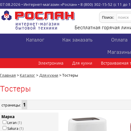
07.08.2026 • Интернет-магазин «Рослан» • 8 (800) 302-15-52 (с 11 до 19
Поиск:
Бесплатная горячая ли
Каталог
Как заказать
Оплата
Магазин
Электроника
Для кухни
Встраиваемая 
Главная
>
Каталог
>
Для кухни
> Тостеры
Тостеры
1
страницы:
Марка
Leran
(1)
Sakura
(1)