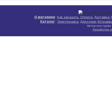
О магазине
:
Как заказать
,
Оплата
,
Доставка
,
Каталог
:
Электроника
,
Для кухни
,
Встраив
Авторские права 
Разработка с