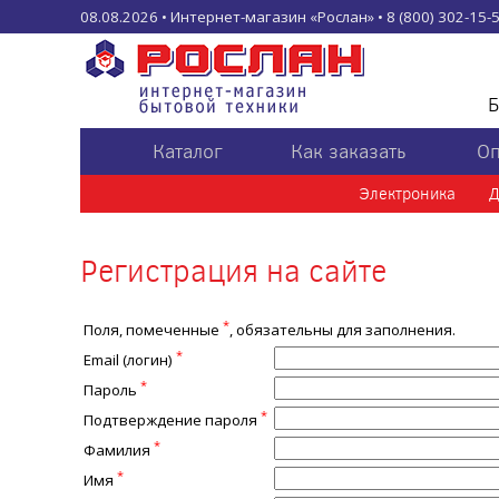
08.08.2026 • Интернет-магазин «Рослан» • 8 (800) 302-15-52
Б
Каталог
Как заказать
Оп
Электроника
Д
Регистрация на сайте
*
Поля, помеченные
, обязательны для заполнения.
*
Email (логин)
*
Пароль
*
Подтверждение пароля
*
Фамилия
*
Имя