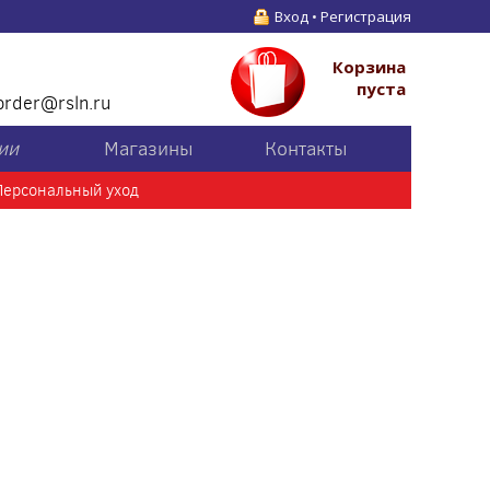
Вход
•
Регистрация
Корзина
пуста
order@rsln.ru
ии
Магазины
Контакты
Персональный уход