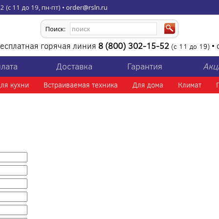
 (с 11 до 19, пн-пт) •
order@rsln.ru
Поиск:
есплатная горячая линия
8 (800) 302-15-52
•
(с 11 до 19)
лата
Доставка
Гарантия
Акц
ля кухни
Встраиваемая техника
Для дома
Климат